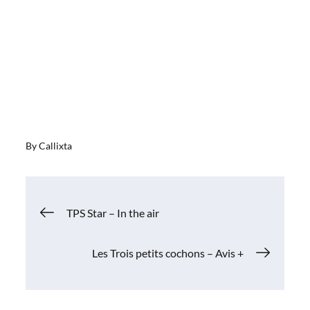
By
Callixta
Navigation
TPS Star – In the air
de
Les Trois petits cochons – Avis +
l’article