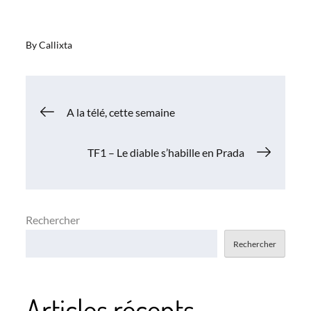
By
Callixta
Navigation
A la télé, cette semaine
de
TF1 – Le diable s’habille en Prada
l’article
Rechercher
Rechercher
Articles récents