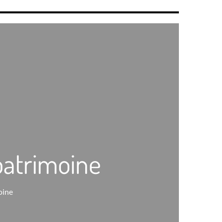
patrimoine
oine