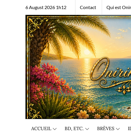
Skip
6 August 2026 1h12
Contact
Qui est Onir
to
content
ACCUEIL
BD, ETC.
BRÈVES
I