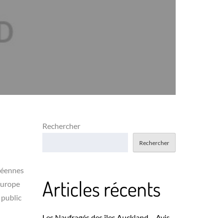
Rechercher
Rechercher
opéennes
Articles récents
Europe
 public
Les Naufragés des îles Auckland – Avis