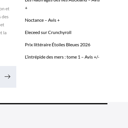
+
on et
s des
Noctance – Avis +
 et
Eleceed sur Crunchyroll
t la
Prix littéraire Étoiles Bleues 2026
L’intrépide des mers : tome 1 – Avis +/-