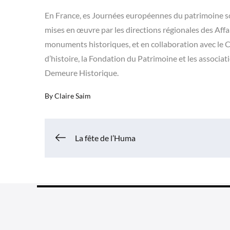
En France, es Journées européennes du patrimoine so
mises en œuvre par les directions régionales des Affai
monuments historiques, et en collaboration avec le C
d’histoire, la Fondation du Patrimoine et les associa
Demeure Historique.
By
Claire Saim
Navigation
La fête de l’Huma
de
l’article