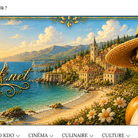
ik ?
D KDO
CINÉMA
CULINAIRE
CULTURE