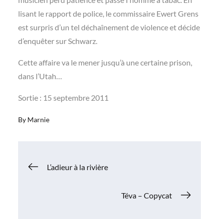
lisant le rapport de police, le commissaire Ewert Grens
est surpris d’un tel déchaînement de violence et décide
d’enquêter sur Schwarz.
Cette affaire va le mener jusqu’à une certaine prison,
dans l’Utah…
Sortie : 15 septembre 2011
By
Marnie
Navigation
L’adieur à la rivière
de
Téva – Copycat