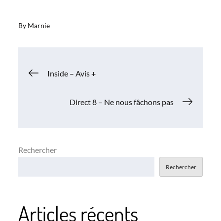
By
Marnie
Navigation
Inside – Avis +
de
Direct 8 – Ne nous fâchons pas
l’article
Rechercher
Rechercher
Articles récents