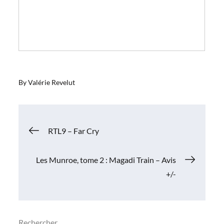
By
Valérie Revelut
Navigation
RTL9 – Far Cry
de
Les Munroe, tome 2 : Magadi Train – Avis
+/-
l’article
Rechercher