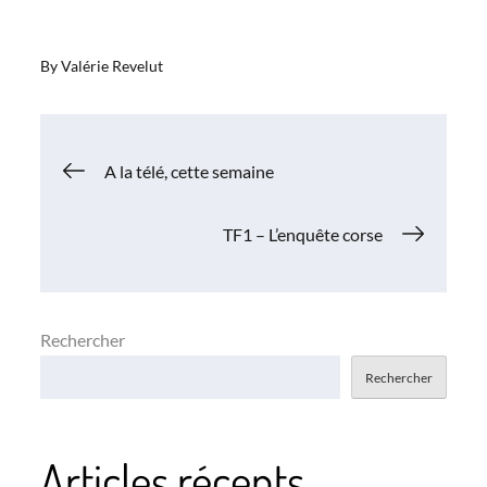
By
Valérie Revelut
Navigation
A la télé, cette semaine
de
TF1 – L’enquête corse
l’article
Rechercher
Rechercher
Articles récents