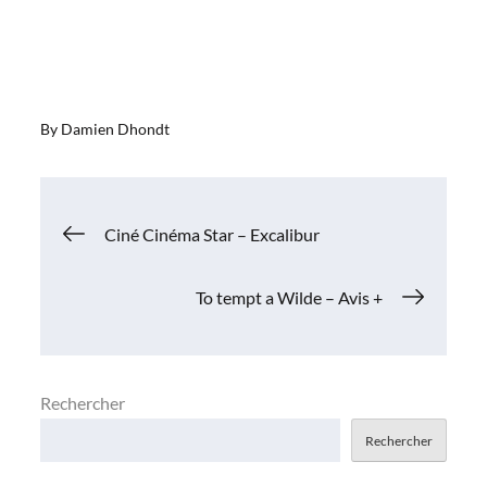
By
Damien Dhondt
Navigation
Ciné Cinéma Star – Excalibur
de
To tempt a Wilde – Avis +
l’article
Rechercher
Rechercher