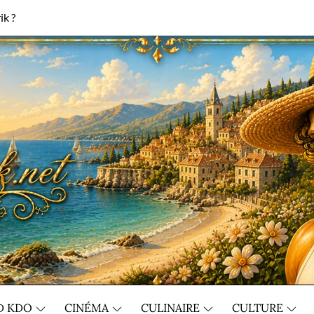
ik ?
D KDO
CINÉMA
CULINAIRE
CULTURE