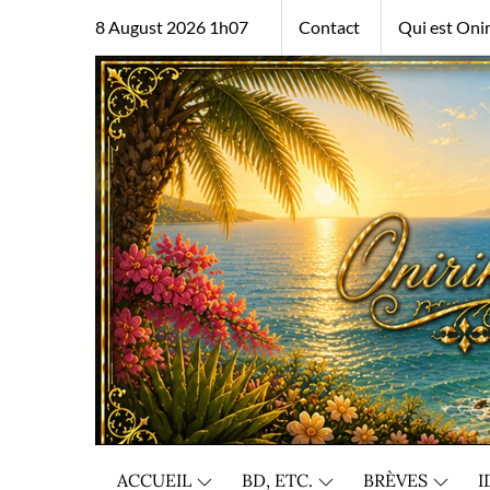
Skip
8 August 2026 1h07
Contact
Qui est Onir
to
content
ACCUEIL
BD, ETC.
BRÈVES
I