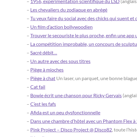
–
1956, expérimentation scientifique du LSD
(anglais
–
Les chevaliers du zodiaque en abrégé
–
Tu veux faire du social avec des chicks qui suent et
–
Un film d’action bollywoodien
–
Trouver le secouriste le plus proche, enfin une app u
–
La compétition improbable, un concours de sculptu
–
Sacré débit…
–
Un autre avec des sous titres
–
Piège à mioches
–
Piège à chat
Un laser, un parquet, une bonne blague 
–
Cat fail
–
Bowie écrit une chanson pour Ricky Gervais
(anglai
–
C’est les fafs
–
Afida est un peu dysfonctionnelle
–
Dans une chambre d’hôtel avec un Phantom Flex à
–
Pink Project – Disco Project @ Disco82
, toute l’hi