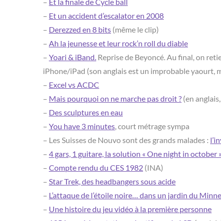
–
Et la finale de Cycle ball
–
Et un accident d’escalator en 2008
–
Derezzed en 8 bits
(même le clip)
–
Ah la jeunesse et leur rock’n roll du diable
–
Yoari & iBand.
Reprise de Beyoncé. Au final, on reti
iPhone/iPad (son anglais est un improbable yaourt, ma
–
Excel vs ACDC
–
Mais pourquoi on ne marche pas droit ?
(en anglais
–
Des sculptures en eau
–
You have 3 minutes
, court métrage sympa
– Les Suisses de Nouvo sont des grands malades :
l’i
–
4 gars, 1 guitare, la solution « One night in october 
–
Compte rendu du CES 1982
(INA)
–
Star Trek, des headbangers sous acide
–
L’attaque de l’étoile noire… dans un jardin du Minn
–
Une histoire du jeu vidéo à la première personne