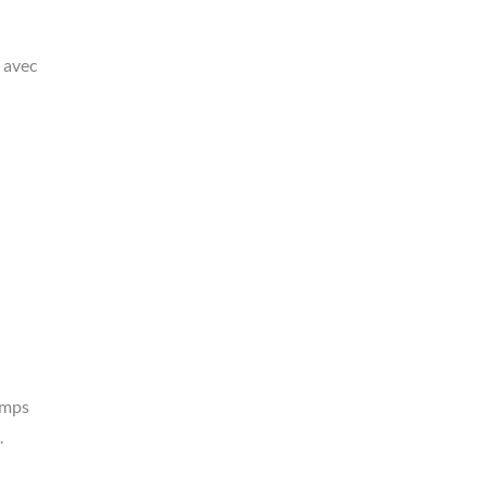
e avec
emps
.