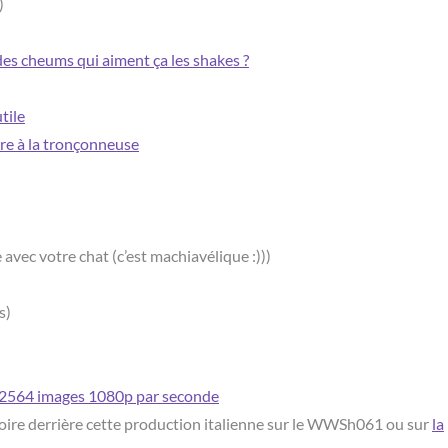
)
 des cheums qui aiment ça les shakes ?
tile
re à la tronçonneuse
avec votre chat (c’est machiavélique :)))
s)
 2564 images 1080p par seconde
stoire derrière cette production italienne sur le WWSh061 ou sur
la