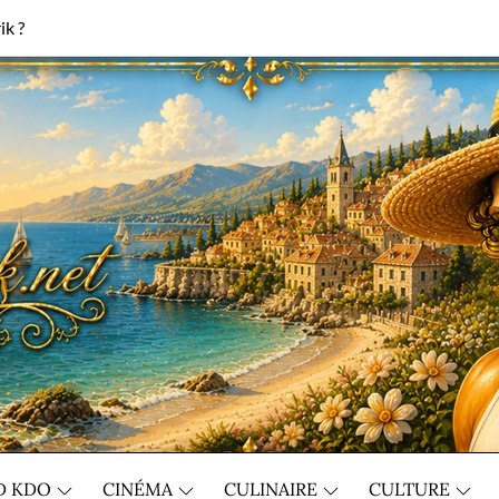
ik ?
D KDO
CINÉMA
CULINAIRE
CULTURE