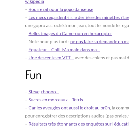
wikipedia
–
Bourre pif pour la gogo danseuse
–
Les mecs regardent-ils le derrière des minettes ? Le
une gopro accroché à mon jean, tout le monde le rega
–
Belles images du Cameroun en hexacopter
– Note pour plus tard :
ne pas faire sa demande en ma
–
Equateur – Chili. Ma main dans ma…
–
Une descente en VTT…
avec des chiens et pas mal d
Fun
–
Steve, rhoooo…
–
Sucres en morceaux… Tetris
–
Car les aveugles ont aussi le droit au pr0n
, la comm
pour enregistrer des descriptions audios (pas orales
–
Résultats très étonnants des enquêtes sur l’éducat