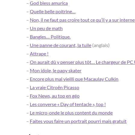
–
God bless amurica
–
Quelle belle poitrine…
–
Non, il ne faut pas croire tout ce qu’il y a sur interne
–
Un peu de math
–
Bangles… Politique.
–
Une panne de courant, la tuile
(anglais)
–
Attrape !
–
On aurait dû y penser plus tôt… Le chargeur de PC
–
Mon idole, le papy skater
–
Encore plus mal vieilli que Macaulay Culkin
–
La vraie Citroën Picasso
–
Fox News, au top en géo
–
Les converse « Day of tentacle », top !
–
Le micro-onde le plus content du monde
–
Faites vous faire un portrait pourri mais gratuit