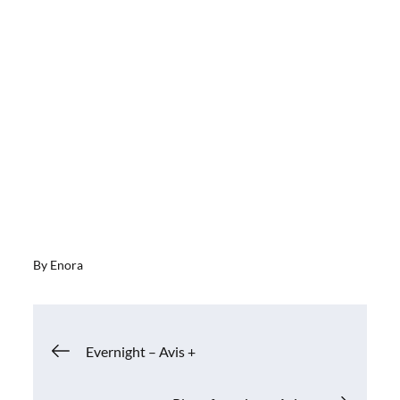
By
Enora
Navigation
Evernight – Avis +