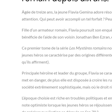
Âgée de treize ans, la jeune Flavia Gemina adore réso
attention. Qui peut avoir accompli un tel forfait ? Pe
Fille d’un armateur romain, Flavia poursuit son enquêt
bénéficie de l’aide de son voisin Jonathan Ben Ezran,
Ce premier tome de la série
Les Mystères romains
nou
jeunes héros se caractérise par des origines différen
qu’ils affirment).
Principale héroïne et leader du groupe, Flavia se ca
met en danger, de plus elle est disposée à croire les r
société extrêmement sophistiquée, mais où le droit n’a 
L’époque choisie est riche en troubles politiques et
note optimiste lorsque les jeunes héros se réjouissent 
de préciser que l’action se déroule en l’an 79 ?