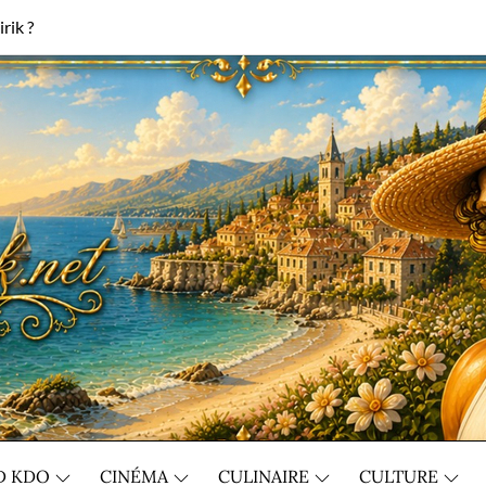
rik ?
D KDO
CINÉMA
CULINAIRE
CULTURE