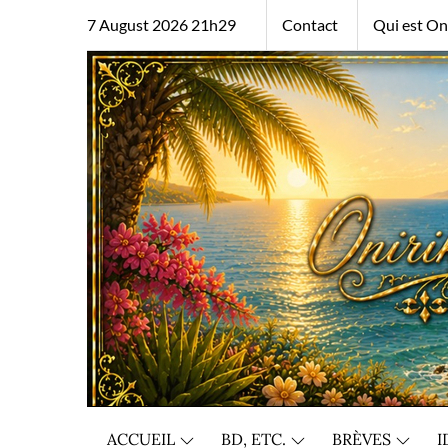
Skip
7 August 2026 21h29
Contact
Qui est Oni
to
content
ACCUEIL
BD, ETC.
BRÈVES
I