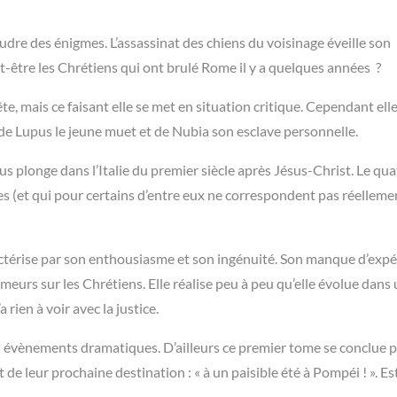
udre des énigmes. L’assassinat des chiens du voisinage éveille son
ut-être les Chrétiens qui ont brulé Rome il y a quelques années ?
e, mais ce faisant elle se met en situation critique. Cependant ell
 de Lupus le jeune muet et de Nubia son esclave personnelle.
s plonge dans l’Italie du premier siècle après Jésus-Christ. Le qu
tes (et qui pour certains d’entre eux ne correspondent pas réelleme
ractérise par son enthousiasme et son ingénuité. Son manque d’expé
umeurs sur les Chrétiens. Elle réalise peu à peu qu’elle évolue dans
rien à voir avec la justice.
 en évènements dramatiques. D’ailleurs ce premier tome se conclue 
de leur prochaine destination : « à un paisible été à Pompéi ! ». Est-