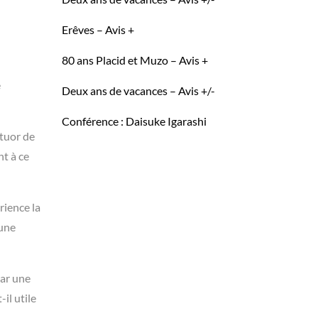
Erêves – Avis +
80 ans Placid et Muzo – Avis +
e
Deux ans de vacances – Avis +/-
Conférence : Daisuke Igarashi
atuor de
nt à ce
rience la
 une
par une
il utile