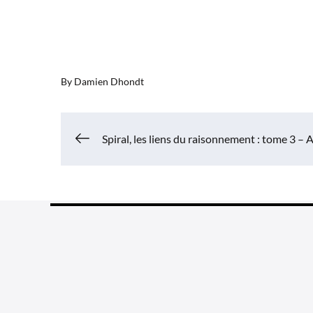
By
Damien Dhondt
Navigation
Spiral, les liens du raisonnement : tome 3 – A
de
l’article