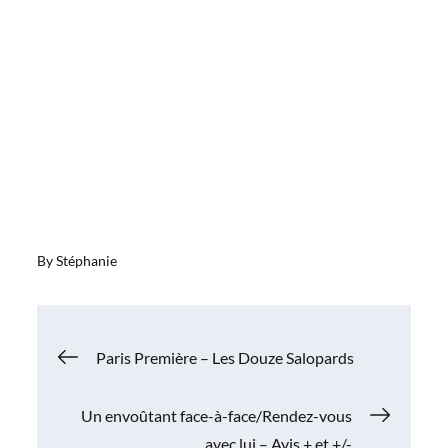
By
Stéphanie
Navigation
Paris Première – Les Douze Salopards
de
Un envoûtant face-à-face/Rendez-vous
avec lui – Avis + et +/-