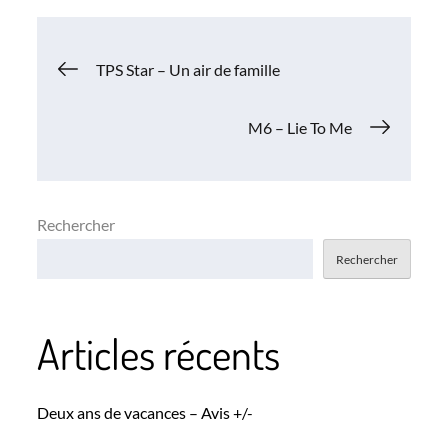
Navigation
TPS Star – Un air de famille
de
M6 – Lie To Me
l’article
Rechercher
Rechercher
Articles récents
Deux ans de vacances – Avis +/-