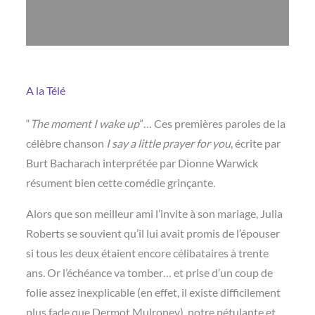
A la Télé
“
The moment I wake up
”… Ces premières paroles de la
célèbre chanson
I say a little prayer for you
, écrite par
Burt Bacharach interprétée par Dionne Warwick
résument bien cette comédie grinçante.
Alors que son meilleur ami l’invite à son mariage, Julia
Roberts se souvient qu’il lui avait promis de l’épouser
si tous les deux étaient encore célibataires à trente
ans. Or l’échéance va tomber… et prise d’un coup de
folie assez inexplicable (en effet, il existe difficilement
plus fade que Dermot Mulroney), notre pétulante et