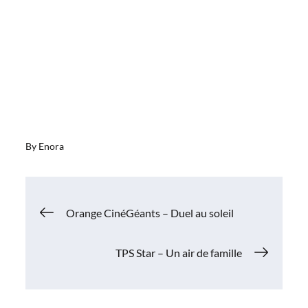
By
Enora
Navigation
Orange CinéGéants – Duel au soleil
de
TPS Star – Un air de famille
l’article