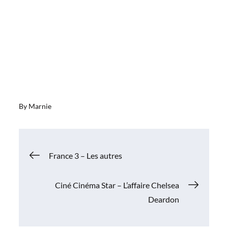
By
Marnie
Navigation
France 3 – Les autres
de
Ciné Cinéma Star – L’affaire Chelsea
Deardon
l’article