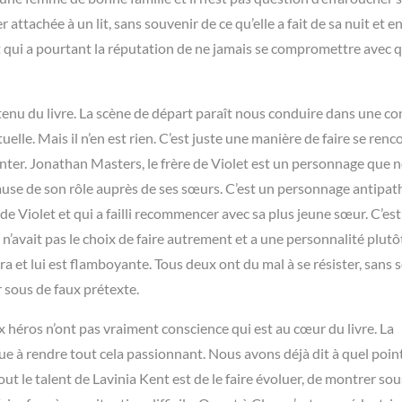
 attachée à un lit, sans souvenir de ce qu’elle a fait de sa nuit et e
qui a pourtant la réputation de ne jamais se compromettre avec q
tenu du livre. La scène de départ paraît nous conduire dans une c
lle. Mais il n’en est rien. C’est juste une manière de faire se renc
uenter. Jonathan Masters, le frère de Violet est un personnage que 
use de son rôle auprès de ses sœurs. C’est un personnage antipat
 Violet et qui a failli recommencer avec sa plus jeune sœur. C’es
 n’avait pas le choix de faire autrement et a une personnalité plutô
a et lui est flamboyante. Tous deux ont du mal à se résister, sans 
r sous de faux prétexte.
x héros n’ont pas vraiment conscience qui est au cœur du livre. La
 à rendre tout cela passionnant. Nous avons déjà dit à quel poin
t le talent de Lavinia Kent est de le faire évoluer, de montrer so