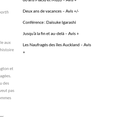
Deux ans de vacances – Avis +/-
worth
Conférence : Daisuke Igarashi
Jusqu’à la fin et au-delà – Avis +
lle aux
Les Naufragés des îles Auckland – Avis
histoire
+
ngton et
nagées.
eu des
 veut pas
 hommes
ses