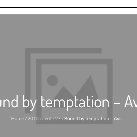
nd by temptation – Av
Home
2010
avril
27
Bound by temptation – Avis +