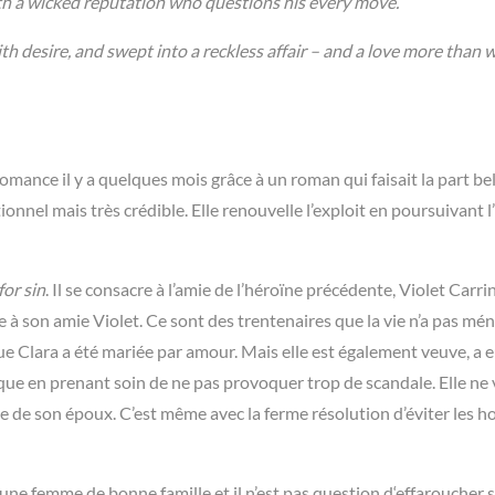
th a wicked reputation who questions his every move.
h desire, and swept into a reckless affair – and a love more than 
omance il y a quelques mois grâce à un roman qui faisait la part be
nel mais très crédible. Elle renouvelle l’exploit en poursuivant l’
for sin
. Il se consacre à l’amie de l’héroïne précédente, Violet Carri
 à son amie Violet. Ce sont des trentenaires que la vie n’a pas mé
que Clara a été mariée par amour. Mais elle est également veuve, a 
que en prenant soin de ne pas provoquer trop de scandale. Elle ne
age de son époux. C’est même avec la ferme résolution d’éviter les
eune femme de bonne famille et il n’est pas question d‘effaroucher 