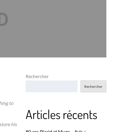
Rechercher
Rechercher
hing to
Articles récents
store his
80 ans Placid et Muzo – Avis +