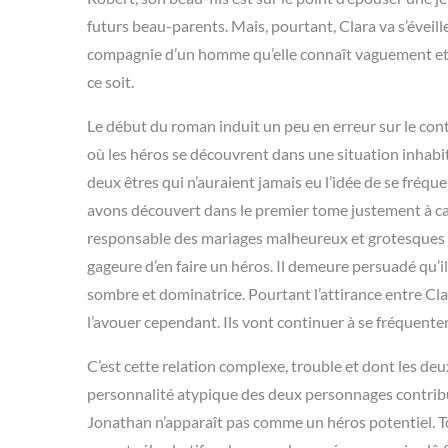
futurs beau-parents. Mais, pourtant, Clara va s’éveiller
compagnie d’un homme qu’elle connaît vaguement et 
ce soit.
Le début du roman induit un peu en erreur sur le con
où les héros se découvrent dans une situation inhabitue
deux êtres qui n’auraient jamais eu l’idée de se fréq
avons découvert dans le premier tome justement à ca
responsable des mariages malheureux et grotesques de
gageure d’en faire un héros. Il demeure persuadé qu’il
sombre et dominatrice. Pourtant l’attirance entre Clar
l’avouer cependant. Ils vont continuer à se fréquente
C’est cette relation complexe, trouble et dont les deu
personnalité atypique des deux personnages contribue
Jonathan n’apparaît pas comme un héros potentiel. Tou