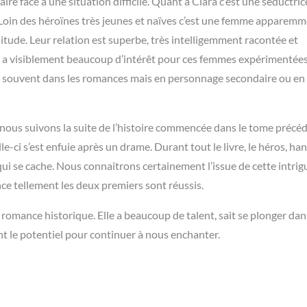
e face à une situation difficile. Quant à Clara c’est une séductric
e. Loin des héroïnes très jeunes et naïves c’est une femme apparem
olitude. Leur relation est superbe, très intelligemment racontée et
 a visiblement beaucoup d’intérêt pour ces femmes expérimentées
it souvent dans les romances mais en personnage secondaire ou en
 nous suivons la suite de l’histoire commencée dans le tome précéd
e-ci s’est enfuie après un drame. Durant tout le livre, le héros, ha
i se cache. Nous connaitrons certainement l’issue de cette intrig
e tellement les deux premiers sont réussis.
 romance historique. Elle a beaucoup de talent, sait se plonger dan
nt le potentiel pour continuer à nous enchanter.