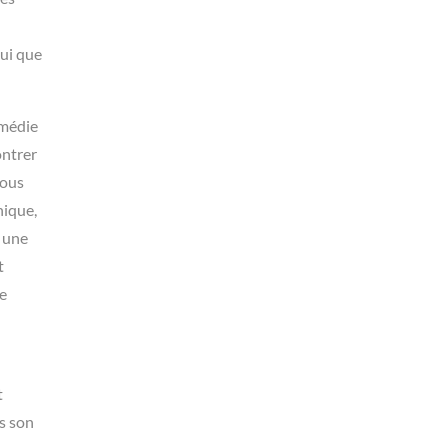
n
ui que
omédie
ontrer
nous
hique,
t une
t
se
t
us son