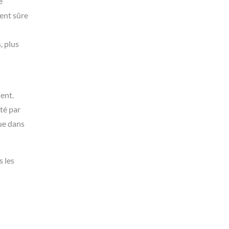
e
ment sûre
, plus
ent.
nté par
ue dans
s les