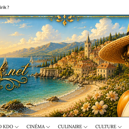
rik ?
D KDO
CINÉMA
CULINAIRE
CULTURE