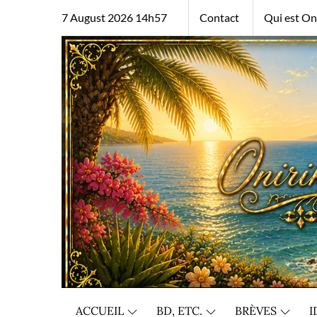
Skip
7 August 2026 14h57
Contact
Qui est Oni
to
content
ACCUEIL
BD, ETC.
BRÈVES
I