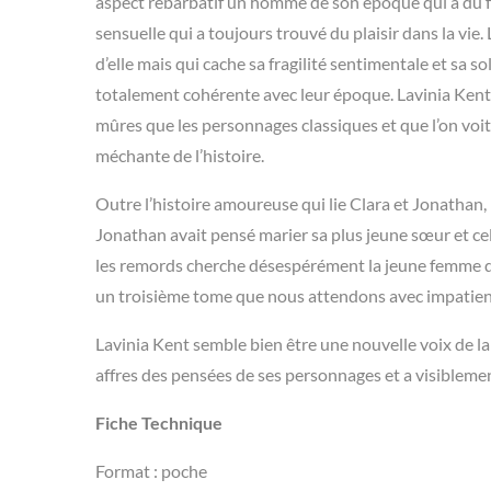
aspect rébarbatif un homme de son époque qui a dû fair
sensuelle qui a toujours trouvé du plaisir dans la vi
d’elle mais qui cache sa fragilité sentimentale et sa s
totalement cohérente avec leur époque. Lavinia Kent
mûres que les personnages classiques et que l’on vo
méchante de l’histoire.
Outre l’histoire amoureuse qui lie Clara et Jonathan,
Jonathan avait pensé marier sa plus jeune sœur et cell
les remords cherche désespérément la jeune femme qu
un troisième tome que nous attendons avec impatienc
Lavinia Kent semble bien être une nouvelle voix de la
affres des pensées de ses personnages et a visibleme
Fiche Technique
Format : poche