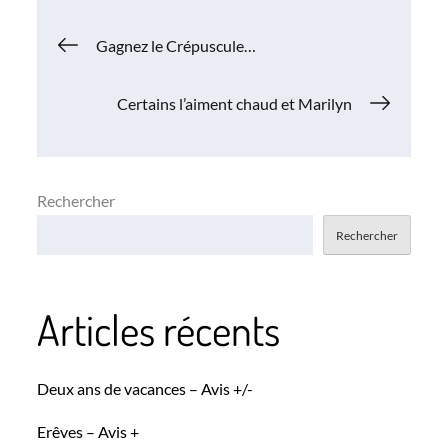
Navigation
Gagnez le Crépuscule…
de
Certains l’aiment chaud et Marilyn
l’article
Rechercher
Rechercher
Articles récents
Deux ans de vacances – Avis +/-
Erêves – Avis +