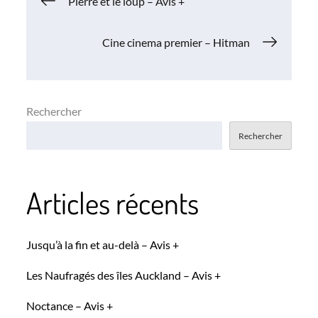
Navigation
Pierre et le loup – Avis +
de
Cine cinema premier – Hitman
l’article
Rechercher
Rechercher
Articles récents
Jusqu’à la fin et au-delà – Avis +
Les Naufragés des îles Auckland – Avis +
Noctance – Avis +