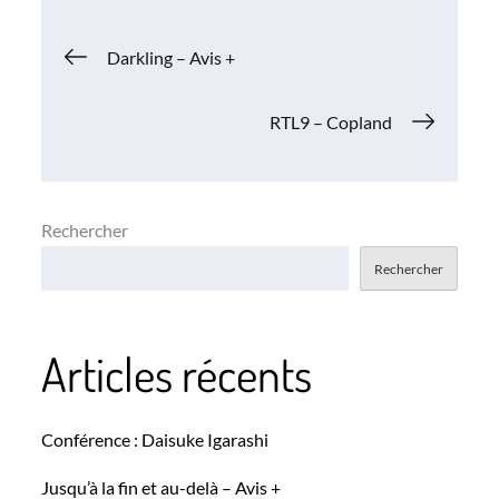
Navigation
Darkling – Avis +
de
RTL9 – Copland
l’article
Rechercher
Rechercher
Articles récents
Conférence : Daisuke Igarashi
Jusqu’à la fin et au-delà – Avis +