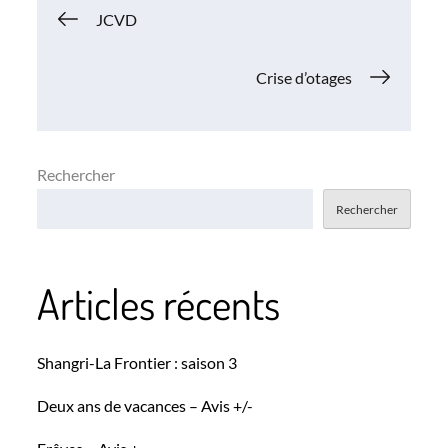
Navigation
JCVD
de
Crise d’otages
l’article
Rechercher
Rechercher
Articles récents
Shangri-La Frontier : saison 3
Deux ans de vacances – Avis +/-