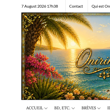
Skip
7 August 2026 17h38
Contact
Qui est Oni
to
content
ACCUEIL
BD, ETC.
BRÈVES
I