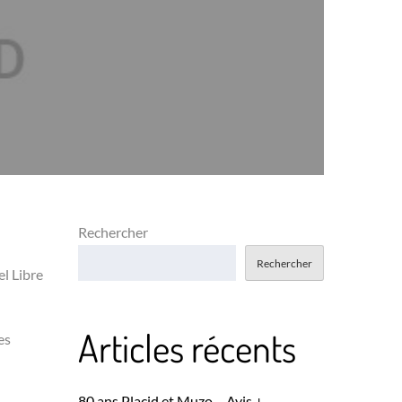
Rechercher
Rechercher
el Libre
Articles récents
es
80 ans Placid et Muzo – Avis +