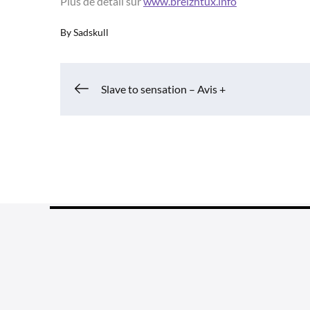
Plus de détail sur
www.breizhtux.info
By
Sadskull
Navigation
Slave to sensation – Avis +
de
l’article