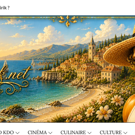
rik ?
D KDO
CINÉMA
CULINAIRE
CULTURE