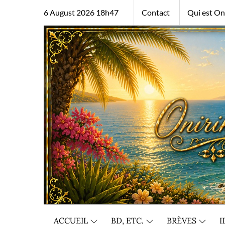
Skip
6 August 2026 18h47
Contact
Qui est Oni
to
content
ACCUEIL
BD, ETC.
BRÈVES
I