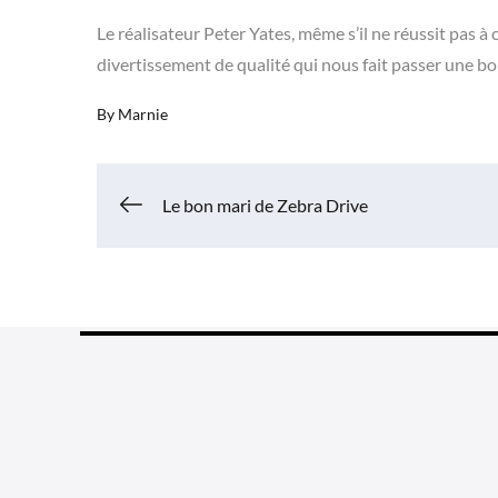
Le réalisateur Peter Yates, même s’il ne réussit pas 
divertissement de qualité qui nous fait passer une bon
By
Marnie
Navigation
Le bon mari de Zebra Drive
de
l’article