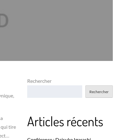
Rechercher
Rechercher
ynique,
Articles récents
la
qui tire
pect…
Conférence : Daisuke Igarashi