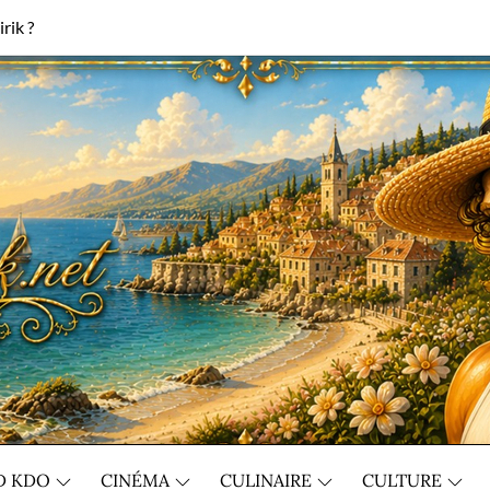
rik ?
D KDO
CINÉMA
CULINAIRE
CULTURE