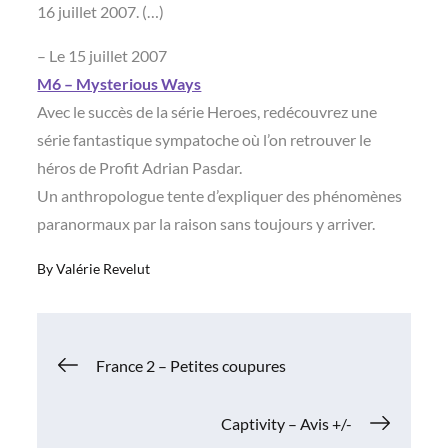
16 juillet 2007. (…)
– Le 15 juillet 2007
M6 – Mysterious Ways
Avec le succès de la série Heroes, redécouvrez une
série fantastique sympatoche où l’on retrouver le
héros de Profit Adrian Pasdar.
Un anthropologue tente d’expliquer des phénomènes
paranormaux par la raison sans toujours y arriver.
By
Valérie Revelut
Navigation
France 2 – Petites coupures
de
Captivity – Avis +/-