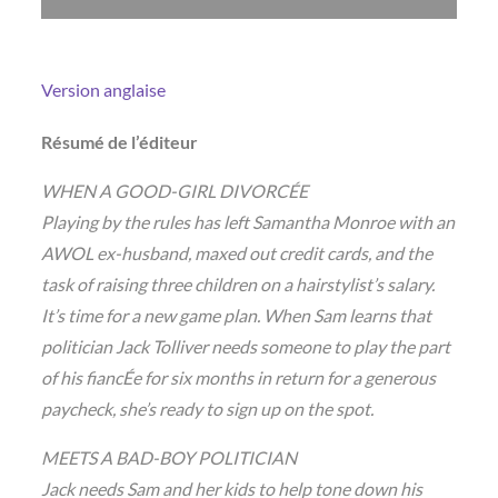
Version anglaise
Résumé de l’éditeur
WHEN A GOOD-GIRL DIVORCÉE
Playing by the rules has left Samantha Monroe with an
AWOL ex-husband, maxed out credit cards, and the
task of raising three children on a hairstylist’s salary.
It’s time for a new game plan. When Sam learns that
politician Jack Tolliver needs someone to play the part
of his fiancÉe for six months in return for a generous
paycheck, she’s ready to sign up on the spot.
MEETS A BAD-BOY POLITICIAN
Jack needs Sam and her kids to help tone down his