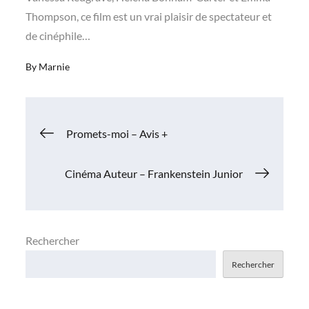
Thompson, ce film est un vrai plaisir de spectateur et
de cinéphile…
By
Marnie
Navigation
Promets-moi – Avis +
de
Cinéma Auteur – Frankenstein Junior
l’article
Rechercher
Rechercher