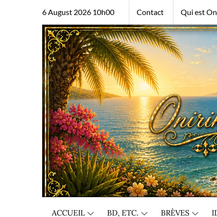
Skip
6 August 2026 10h00
Contact
Qui est Oni
to
content
ACCUEIL
BD, ETC.
BRÈVES
I