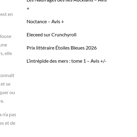
+
 est en
Noctance – Avis +
Eleceed sur Crunchyroll
alouse
 une
Prix littéraire Étoiles Bleues 2026
s, elle
L’intrépide des mers : tome 1 – Avis +/-
 connaît
 et se
iquer ou
e.
 n’a pas
es et de