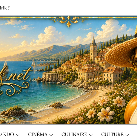
rik ?
D KDO
CINÉMA
CULINAIRE
CULTURE