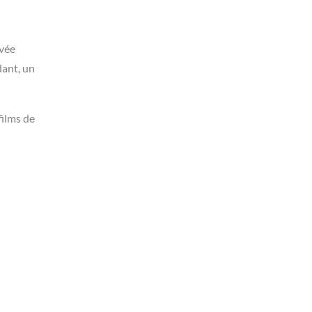
rvée
dant, un
films de