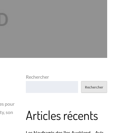
Rechercher
Rechercher
res pour
Articles récents
ty, son
Les Naufragés des îles Auckland – Avis