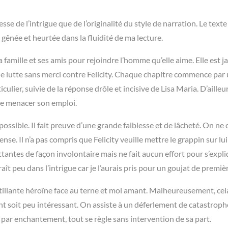
esse de l’intrigue que de l’originalité du style de narration. Le texte
 gênée et heurtée dans la fluidité de ma lecture.
famille et ses amis pour rejoindre l’homme qu’elle aime. Elle est j
 lutte sans merci contre Felicity. Chaque chapitre commence par
lier, suivie de la réponse drôle et incisive de Lisa Maria. D’ailleur
e menacer son emploi.
possible. Il fait preuve d’une grande faiblesse et de lâcheté. On ne
nse. Il n’a pas compris que Felicity veuille mettre le grappin sur lui
ntes de façon involontaire mais ne fait aucun effort pour s’expl
t peu dans l’intrigue car je l’aurais pris pour un goujat de premièr
étillante héroïne face au terne et mol amant. Malheureusement, cela
nt soit peu intéressant. On assiste à un déferlement de catastroph
par enchantement, tout se règle sans intervention de sa part.