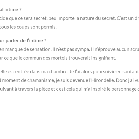
l intime ?
écide que ce sera secret, peu importe la nature du secret. C’est un d
tous les coups sont permis.
r parler de l’intime ?
t en manque de sensation. Il n’est pas sympa. Il n’éprouve aucun scr
r ce que le commun des mortels trouverait insignifiant.
lle est entrée dans ma chambre. Je l’ai alors poursuivie en sautant
d moment de chamanisme, je suis devenue l’Hirondelle. Donc j’ai v
t à travers la pièce et c’est cela qui m’a inspiré le personnage 