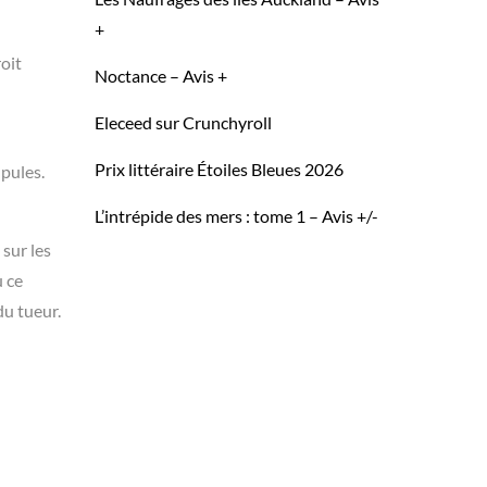
+
roit
Noctance – Avis +
Eleceed sur Crunchyroll
Prix littéraire Étoiles Bleues 2026
upules.
L’intrépide des mers : tome 1 – Avis +/-
 sur les
u ce
du tueur.