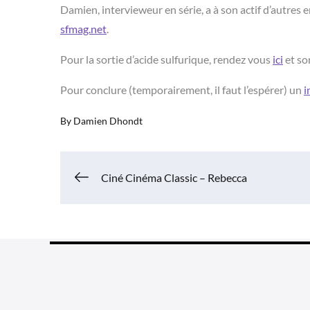
Damien, intervieweur en série, a à son actif d’autre
sfmag.net
.
Pour la sortie d’acide sulfurique, rendez vous
ici
et s
Pour conclure (temporairement, il faut l’espérer) un
i
By
Damien Dhondt
Navigation
Ciné Cinéma Classic – Rebecca
de
l’article