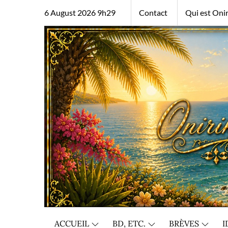
Skip
6 August 2026 9h29
Contact
Qui est Onir
to
content
ACCUEIL
BD, ETC.
BRÈVES
I