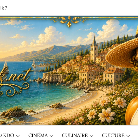
ik ?
D KDO
CINÉMA
CULINAIRE
CULTURE