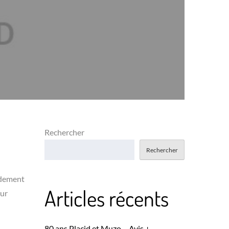
Rechercher
Rechercher
idement
Articles récents
our
80 ans Placid et Muzo – Avis +