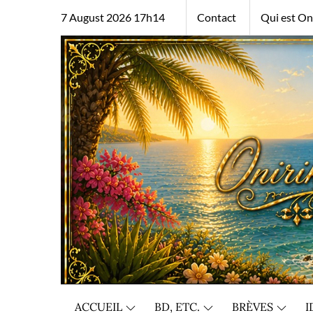
Skip
7 August 2026 17h14
Contact
Qui est Oni
to
content
ACCUEIL
BD, ETC.
BRÈVES
I