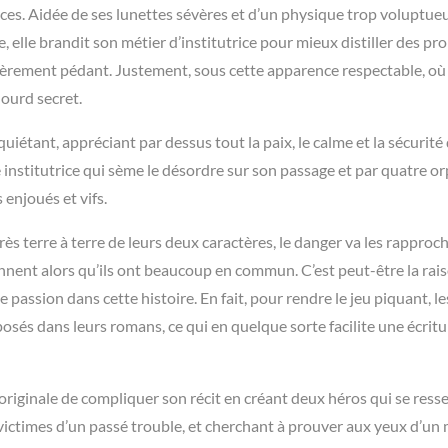
ces. Aidée de ses lunettes sévères et d’un physique trop voluptue
, elle brandit son métier d’institutrice pour mieux distiller des pr
égèrement pédant. Justement, sous cette apparence respectable, où
ourd secret.
étant, appréciant par dessus tout la paix, le calme et la sécurité 
te institutrice qui sème le désordre sur son passage et par quatre o
 enjoués et vifs.
très terre à terre de leurs deux caractères, le danger va les rapproc
nnent alors qu’ils ont beaucoup en commun. C’est peut-être la rai
 passion dans cette histoire. En fait, pour rendre le jeu piquant, le
sés dans leurs romans, ce qui en quelque sorte facilite une écritu
originale de compliquer son récit en créant deux héros qui se res
e, victimes d’un passé trouble, et cherchant à prouver aux yeux d’u