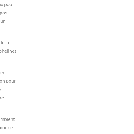
ux pour
opos
 un
de la
rphelines
her
son pour
s
re
semblent
n monde