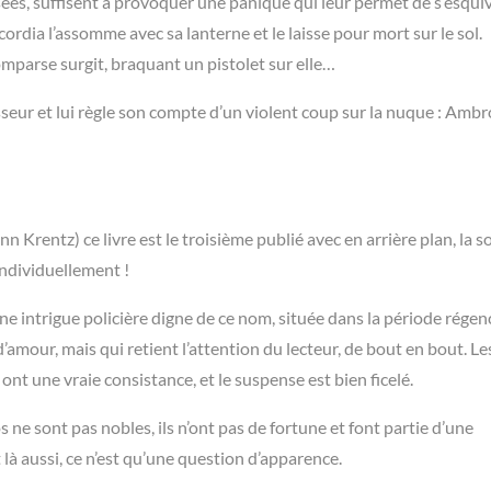
es, suffisent à provoquer une panique qui leur permet de s’esquiv
ordia l’assomme avec sa lanterne et le laisse pour mort sur le sol.
parse surgit, braquant un pistolet sur elle…
esseur et lui règle son compte d’un violent coup sur la nuque : Amb
rentz) ce livre est le troisième publié avec en arrière plan, la s
 individuellement !
ne intrigue policière digne de ce nom, située dans la période régen
’amour, mais qui retient l’attention du lecteur, de bout en bout. Le
t une vraie consistance, et le suspense est bien ficelé.
e sont pas nobles, ils n’ont pas de fortune et font partie d’une
t là aussi, ce n’est qu’une question d’apparence.