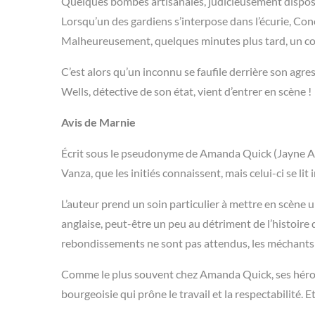
Quelques bombes artisanales, judicieusement disposé
Lorsqu’un des gardiens s’interpose dans l’écurie, Conc
Malheureusement, quelques minutes plus tard, un com
C’est alors qu’un inconnu se faufile derrière son agr
Wells, détective de son état, vient d’entrer en scène !
Avis de Marnie
Écrit sous le pseudonyme de Amanda Quick (Jayne Ann K
Vanza, que les initiés connaissent, mais celui-ci se lit
L’auteur prend un soin particulier à mettre en scène u
anglaise, peut-être un peu au détriment de l’histoire d
rebondissements ne sont pas attendus, les méchants on
Comme le plus souvent chez Amanda Quick, ses héros n
bourgeoisie qui prône le travail et la respectabilité. E