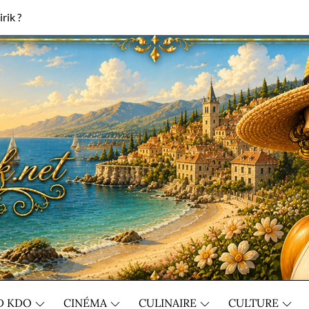
rik ?
D KDO
CINÉMA
CULINAIRE
CULTURE