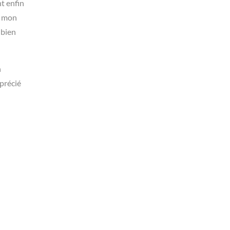
nt enfin
é mon
 bien
n
pprécié