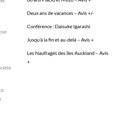
er.
Deux ans de vacances – Avis +/-
Conférence : Daisuke Igarashi
rose
Jusqu’à la fin et au-delà – Avis +
Les Naufragés des îles Auckland – Avis
+
ociété
ce
s