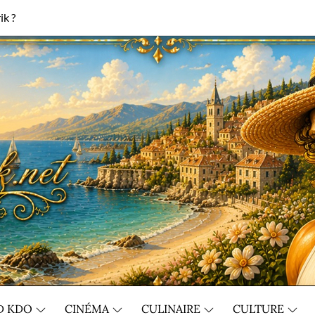
ik ?
D KDO
CINÉMA
CULINAIRE
CULTURE