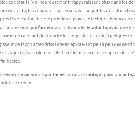
lques défauts (qui heureusement n’apparaissent plus dans les der
éros contrasté, très humain, charmeur avec un petit côté raffiné très
Après l’explication des dix premières pages, le lecteur a beaucoup d
eu l’impression que l’auteur, alors disons le débutante, avait une hi
usiasme, en oubliant de prendre le temps de s’attarder quelques fois
agissent de façon attendrissante en éprouvant peu à peu des senti
 est évoquée, est seulement distillée de manière trop superficielle. 
fin baclée.
e. Reste une œuvre si spontanée, rafraichissante, et passionnante, 
tation ce roman.