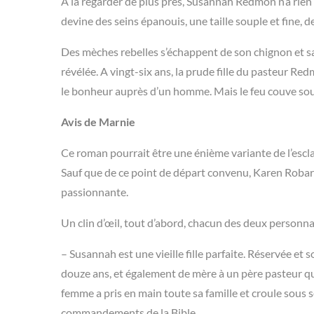
A la regarder de plus près, Susannah Redmon n’a rien 
devine des seins épanouis, une taille souple et fine, 
Des mèches rebelles s’échappent de son chignon et s
révélée. A vingt-six ans, la prude fille du pasteur Re
le bonheur auprès d’un homme. Mais le feu couve so
Avis de Marnie
Ce roman pourrait être une énième variante de l’escla
Sauf que de ce point de départ convenu, Karen Robard
passionnante.
Un clin d’œil, tout d’abord, chacun des deux personn
– Susannah est une vieille fille parfaite. Réservée et
douze ans, et également de mère à un père pasteur que
femme a pris en main toute sa famille et croule sous 
commandements de la Bible.