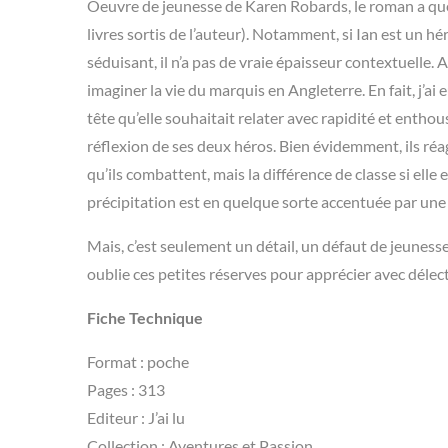
Oeuvre de jeunesse de Karen Robards, le roman a que
livres sortis de l’auteur). Notamment, si Ian est un h
séduisant, il n’a pas de vraie épaisseur contextuelle. 
imaginer la vie du marquis en Angleterre. En fait, j’ai 
tête qu’elle souhaitait relater avec rapidité et entho
réflexion de ses deux héros. Bien évidemment, ils ré
qu’ils combattent, mais la différence de classe si elle
précipitation est en quelque sorte accentuée par une 
Mais, c’est seulement un détail, un défaut de jeuness
oublie ces petites réserves pour apprécier avec délec
Fiche Technique
Format : poche
Pages : 313
Editeur : J’ai lu
Collection : Aventures et Passion