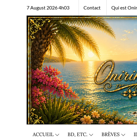
Skip
7 August 2026 4h03
Contact
Qui est Onir
to
content
ACCUEIL
BD, ETC.
BRÈVES
I