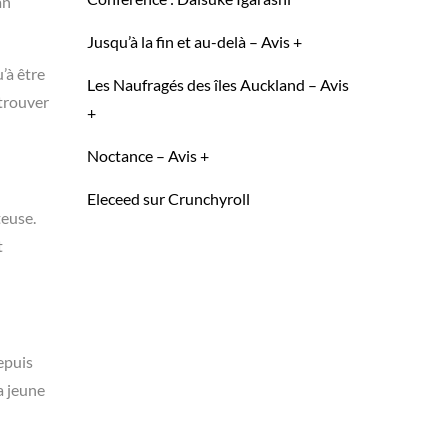
an
Jusqu’à la fin et au-delà – Avis +
’à être
Les Naufragés des îles Auckland – Avis
 trouver
+
Noctance – Avis +
Eleceed sur Crunchyroll
teuse.
t
epuis
a jeune