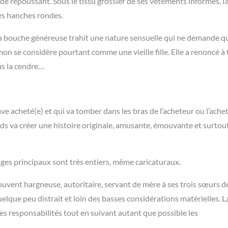
de repoussant. Sous le tissu grossier de ses vêtements informes, I
des hanches rondes.
a bouche généreuse trahit une nature sensuelle qui ne demande qu
dmon se considère pourtant comme une vieille fille. Elle a renoncé à
us la cendre…
ve acheté(e) et qui va tomber dans les bras de l’acheteur ou l’ache
s va créer une histoire originale, amusante, émouvante et surtou
ages principaux sont très entiers, même caricaturaux.
 souvent hargneuse, autoritaire, servant de mère à ses trois sœurs d
lque peu distrait et loin des basses considérations matérielles. L
ses responsabilités tout en suivant autant que possible les