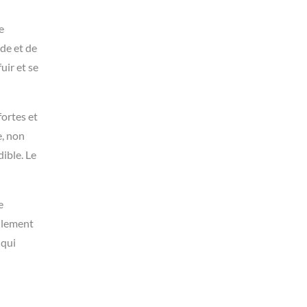
e
ide et de
uir et se
fortes et
e, non
ible. Le
e
tilement
 qui