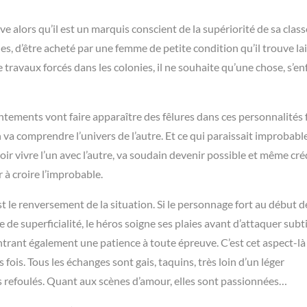
ave alors qu’il est un marquis conscient de la supériorité de sa class
es, d’être acheté par une femme de petite condition qu’il trouve la
ravaux forcés dans les colonies, il ne souhaite qu’une chose, s’enf
ontements vont faire apparaître des fêlures dans ces personnalités 
 va comprendre l’univers de l’autre. Et ce qui paraissait improbabl
r vivre l’un avec l’autre, va soudain devenir possible et même créd
à croire l’improbable.
st le renversement de la situation. Si le personnage fort au début d
ce de superficialité, le héros soigne ses plaies avant d’attaquer sub
ntrant également une patience à toute épreuve. C’est cet aspect-là
s fois. Tous les échanges sont gais, taquins, très loin d’un léger
 refoulés. Quant aux scènes d’amour, elles sont passionnées…