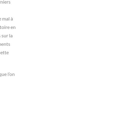
niers
e mal à
stoire en
 sur la
ments
Cette
que l’on