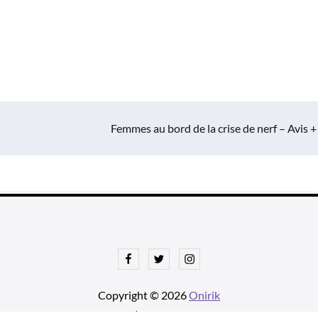
Femmes au bord de la crise de nerf – Avis +
Facebook
Twitter
Instagram
Copyright © 2026
Onirik
tnews Pro de
Theme Palace
| Ajustements par
Une histoire avec u