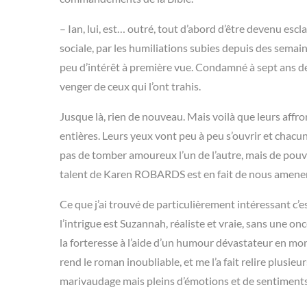
– Ian, lui, est… outré, tout d’abord d’être devenu escl
sociale, par les humiliations subies depuis des semain
peu d’intérêt à première vue. Condamné à sept ans de t
venger de ceux qui l’ont trahis.
Jusque là, rien de nouveau. Mais voilà que leurs affr
entières. Leurs yeux vont peu à peu s’ouvrir et chacun
pas de tomber amoureux l’un de l’autre, mais de pouvoi
talent de Karen ROBARDS est en fait de nous amener 
Ce que j’ai trouvé de particulièrement intéressant c’e
l’intrigue est Suzannah, réaliste et vraie, sans une on
la forteresse à l’aide d’un humour dévastateur en mo
rend le roman inoubliable, et me l’a fait relire plusieur
marivaudage mais pleins d’émotions et de sentiments