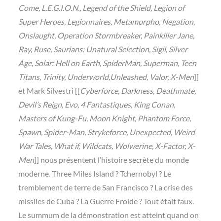
Come, L.E.G.I.O.N., Legend of the Shield, Legion of
Super Heroes, Legionnaires, Metamorpho, Negation,
Onslaught, Operation Stormbreaker, Painkiller Jane,
Ray, Ruse, Saurians: Unatural Selection, Sigil, Silver
Age, Solar: Hell on Earth, SpiderMan, Superman, Teen
Titans, Trinity, Underworld,Unleashed, Valor, X-Men
]]
et Mark Silvestri [[
Cyberforce, Darkness, Deathmate,
Devil’s Reign, Evo, 4 Fantastiques, King Conan,
Masters of Kung-Fu, Moon Knight, Phantom Force,
Spawn, Spider-Man, Strykeforce, Unexpected, Weird
War Tales, What if, Wildcats, Wolwerine, X-Factor, X-
Men
]] nous présentent l’histoire secrète du monde
moderne. Three Miles Island ? Tchernobyl ? Le
tremblement de terre de San Francisco ? La crise des
missiles de Cuba ? La Guerre Froide ? Tout était faux.
Le summum de la démonstration est atteint quand on