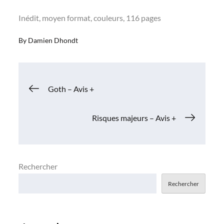
Inédit, moyen format, couleurs, 116 pages
By
Damien Dhondt
Navigation
Goth – Avis +
de
Risques majeurs – Avis +
l’article
Rechercher
Rechercher