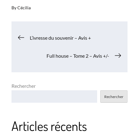
By
Cécilia
Navigation
L’ivresse du souvenir – Avis +
de
Full house – Tome 2 – Avis +/-
l’article
Rechercher
Rechercher
Articles récents