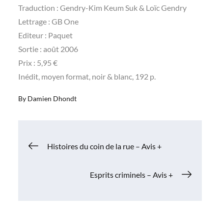
Traduction : Gendry-Kim Keum Suk & Loïc Gendry
Lettrage : GB One
Editeur : Paquet
Sortie : août 2006
Prix : 5,95 €
Inédit, moyen format, noir & blanc, 192 p.
By
Damien Dhondt
Navigation
Histoires du coin de la rue – Avis +
de
Esprits criminels – Avis +
l’article