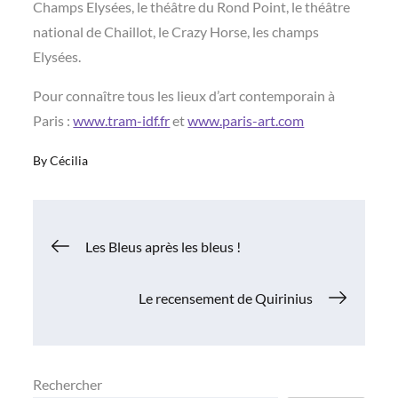
Champs Elysées, le théâtre du Rond Point, le théâtre
national de Chaillot, le Crazy Horse, les champs
Elysées.
Pour connaître tous les lieux d’art contemporain à
Paris :
www.tram-idf.fr
et
www.paris-art.com
By
Cécilia
Navigation
Les Bleus après les bleus !
de
Le recensement de Quirinius
l’article
Rechercher