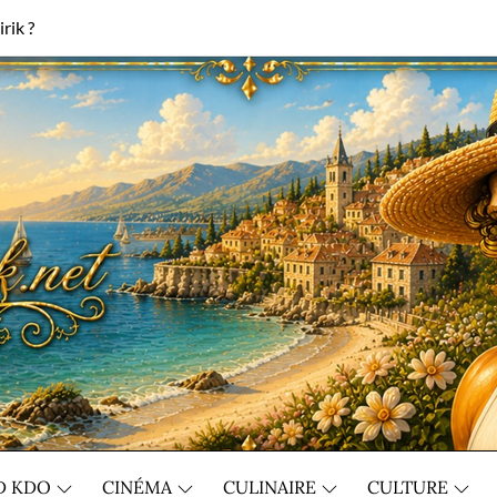
rik ?
D KDO
CINÉMA
CULINAIRE
CULTURE