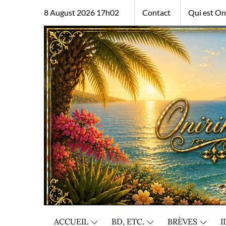
Skip
8 August 2026 17h02
Contact
Qui est Oni
to
content
ACCUEIL
BD, ETC.
BRÈVES
I