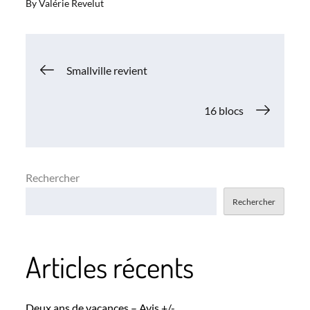
By
Valérie Revelut
Navigation
Smallville revient
de
16 blocs
l’article
Rechercher
Rechercher
Articles récents
Deux ans de vacances – Avis +/-