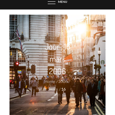
MENU
Jour :
16
mars
2006
Home
2006
mars
16