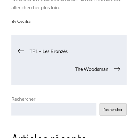
aller chercher plus loin.
By
Cécilia
Navigation
TF1 – Les Bronzés
de
The Woodsman
l’article
Rechercher
Rechercher