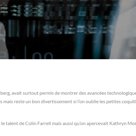
ielberg, avait surtout permis de montrer des avancées technologiqu
es mais reste un bon divertissement si l’on oublie les petites coquil
t le talent de Colin Farrell mais aussi qu’on apercevait Kathryn Mor