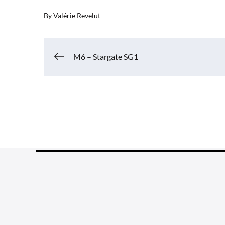
By
Valérie Revelut
Navigation
M6 – Stargate SG1
de
l’article