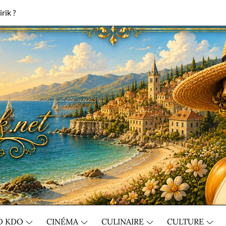
rik ?
D KDO
CINÉMA
CULINAIRE
CULTURE