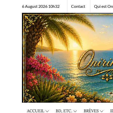
Skip
6 August 2026 10h32
Contact
Qui est Oni
to
content
ACCUEIL
BD, ETC.
BRÈVES
I