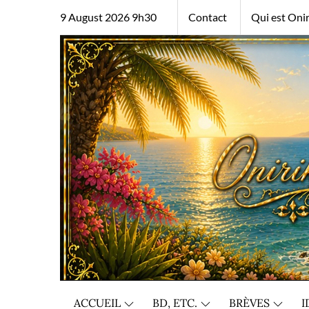
Skip
9 August 2026 9h30
Contact
Qui est Onir
to
content
ACCUEIL
BD, ETC.
BRÈVES
I