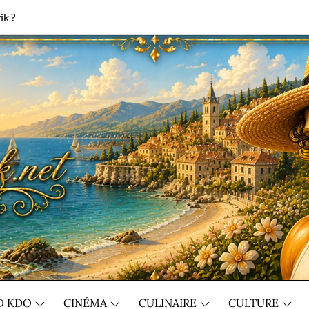
ik ?
D KDO
CINÉMA
CULINAIRE
CULTURE