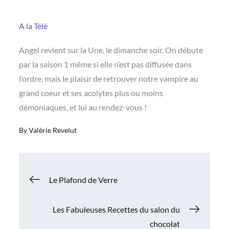
A la Télé
Angel revient sur la Une, le dimanche soir. On débute
par la saison 1 même si elle n’est pas diffusée dans
l’ordre, mais le plaisir de retrouver notre vampire au
grand coeur et ses acolytes plus ou moins
démoniaques, et lui au rendez-vous !
By
Valérie Revelut
Navigation
Le Plafond de Verre
de
Les Fabuleuses Recettes du salon du
chocolat