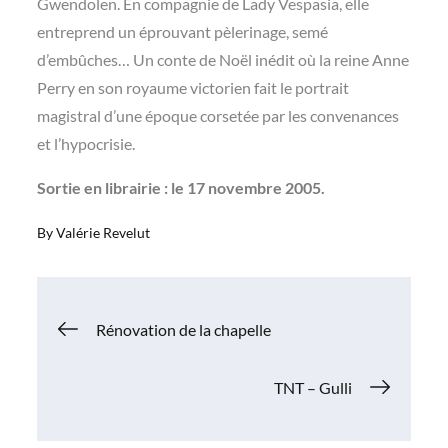
Gwendolen. En compagnie de Lady Vespasia, elle
entreprend un éprouvant pèlerinage, semé
d’embûches… Un conte de Noël inédit où la reine Anne
Perry en son royaume victorien fait le portrait
magistral d’une époque corsetée par les convenances
et l’hypocrisie.
Sortie en librairie : le 17 novembre 2005.
By
Valérie Revelut
Navigation
Rénovation de la chapelle
de
TNT – Gulli
l’article