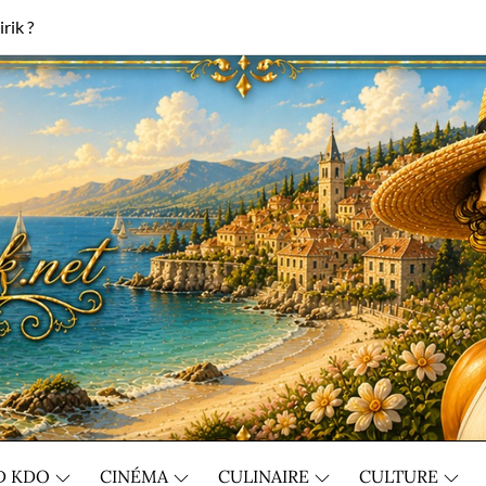
rik ?
D KDO
CINÉMA
CULINAIRE
CULTURE