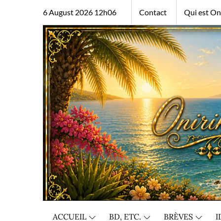
Skip
6 August 2026 12h06
Contact
Qui est Oni
to
content
ACCUEIL
BD, ETC.
BRÈVES
I