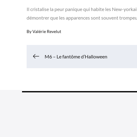
Il cristalise la peur panique qui habite les New-yor
démontrer que les apparences sont souvent trompeus
By
Valérie Revelut
Navigation
M6 – Le fantôme d’Halloween
de
l’article