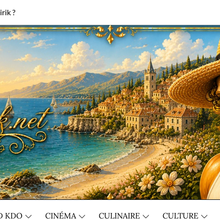
rik ?
D KDO
CINÉMA
CULINAIRE
CULTURE