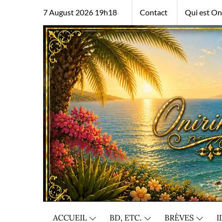
Skip
7 August 2026 19h18
Contact
Qui est Oni
to
content
ACCUEIL
BD, ETC.
BRÈVES
I