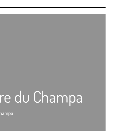
ture du Champa
 Champa