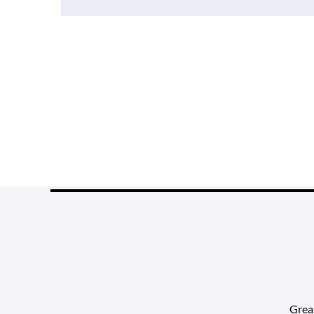
de
l’article
Grea