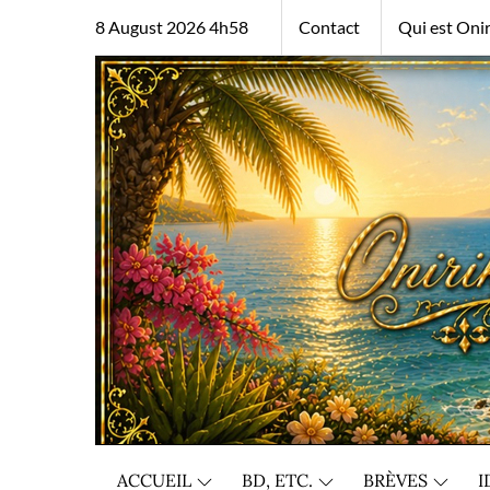
Skip
8 August 2026 4h58
Contact
Qui est Onir
to
content
ACCUEIL
BD, ETC.
BRÈVES
I