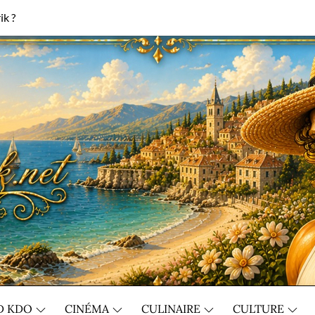
ik ?
D KDO
CINÉMA
CULINAIRE
CULTURE