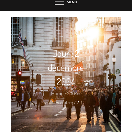
MENU
Jour :
2
décembre
2004
Home
2004
décembre
2