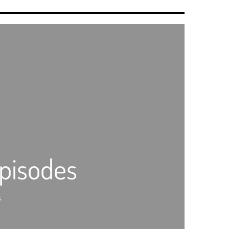
épisodes
s