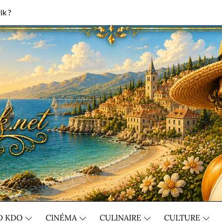
ik ?
D KDO
CINÉMA
CULINAIRE
CULTURE