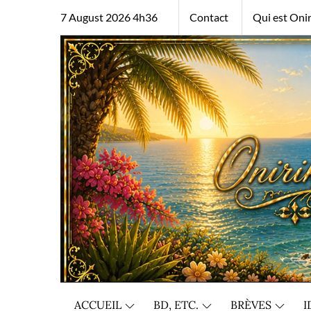
Skip
7 August 2026 4h36
Contact
Qui est Onir
to
content
ACCUEIL
BD, ETC.
BRÈVES
I